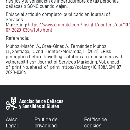
riesgos y la sensación de incertidumbre de las personas
celiacas o SGNC cuando viajan.
Enlace al artículo completo, publicado en Journal of
Services
Marketing:
https://www.emerald.com/insight/content/doi/10.
07-2020-0304/full/html
Referencia:
Muñoz-Mazón, A., Orea-Giner, A., Fernández Muñoz,
J.J., Santiago, C. and Fuentes-Moraleda, L. (2021), «Risk
perception before travelling: solutions for consumers with
vulnerabilities», Journal of Services Marketing, Vol. ahead-
of-print No. ahead-of-print. https://doi.org/10.1108/JSM-07-
2020-0304
Aviso
Política de
Política de
Legal
privacidad
cookies