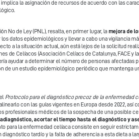
 implica la asignación de recursos de acuerdo con las carac
lógico.
ón No de Ley (PNL), resalta, en primer lugar, la
mejora de los
ar los datos epidemiológicos y llevar a cabo una vigilancia 
o a la situación actual, aún está lejos de la solicitud real
es de Celíacos (Asociación Celíacs de Catalunya, FACE y la
ería ayudar a determinar el número de personas afectadas po
ción de un estudio epidemiológico periódico que mantenga u
 el
Protocolo para el diagnóstico precoz de la enfermedad c
e alinearlo con las guías vigentes en Europa desde 2022, así
los profesionales médicos de la sospecha de una posible cel
fradiagnóstico, acortar el tiempo hasta el diagnóstico y a
to para la enfermedad celíaca consiste en seguir estrictamen
 diagnóstico tardío y la falta de adherencia a esta dieta a