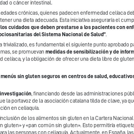
dad o cáncer intestinal.
medades crónicas, quienes padecen enfermedad celíaca deb
ner una dieta adecuada. Esta iniciativa aseguraría el cumpli
 los cuidados que deben prestarse a los pacientes con en
sociosanitarias del Sistema Nacional de Salud”
.
a trivializado, es fundamental el siguiente punto aprobado 
omas, se promuevan
medidas de sensibilización y de infor
elíaca, y la obligación de ofrecer una dieta libre de gluten
e
menús sin gluten seguros en centros de salud, educativos,
investigación
, financiando desde las administraciones púb
ue la portavoz de la asociación catalana tilda de clave, ya 
ación en celiaquía.
nclusión de los alimentos sin gluten en la Cartera Nacional
in gluten» y «pan común sin gluten». Esto permitiría etiqu
 para las personas con celiaquía. Actualmente, en España, la