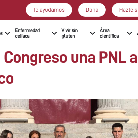
Te ayudamos
Dona
Hazte s
Enfermedad
Vivir sin
Área
os
celíaca
gluten
científica
 Congreso una PNL a 
aco