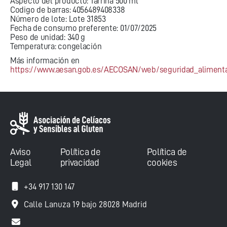
Aspecto del producto: Tarrina 500 ml
Codigo de barras: 4056489408338
Número de lote: Lote 31853
Fecha de consumo preferente: 01/07/2025
Peso de unidad: 340 g
Temperatura: congelación
Más información en
https://www.aesan.gob.es/AECOSAN/web/seguridad_alimentar
Aviso
Política de
Política de
Legal
privacidad
cookies
+34 917 130 147
Calle Lanuza 19 bajo 28028 Madrid