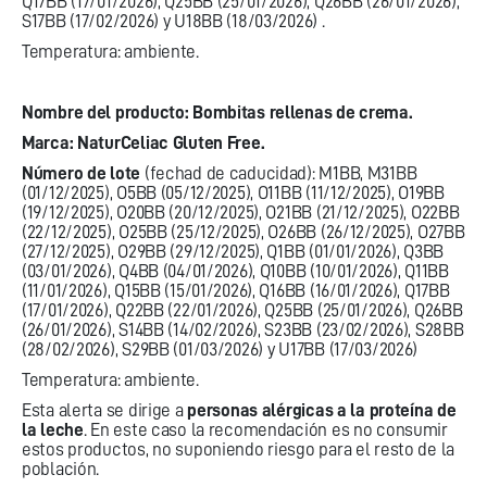
Q17BB (17/01/2026), Q25BB (25/01/2026), Q26BB (26/01/2026),
S17BB (17/02/2026) y U18BB (18/03/2026) .
Temperatura: ambiente.
Nombre del producto: Bombitas rellenas de crema.
Marca: NaturCeliac Gluten Free.
Número de lote
(fechad de caducidad): M1BB, M31BB
(01/12/2025), O5BB (05/12/2025), O11BB (11/12/2025), O19BB
(19/12/2025), O20BB (20/12/2025), O21BB (21/12/2025), O22BB
(22/12/2025), O25BB (25/12/2025), O26BB (26/12/2025), O27BB
(27/12/2025), O29BB (29/12/2025), Q1BB (01/01/2026), Q3BB
(03/01/2026), Q4BB (04/01/2026), Q10BB (10/01/2026), Q11BB
(11/01/2026), Q15BB (15/01/2026), Q16BB (16/01/2026), Q17BB
(17/01/2026), Q22BB (22/01/2026), Q25BB (25/01/2026), Q26BB
(26/01/2026), S14BB (14/02/2026), S23BB (23/02/2026), S28BB
(28/02/2026), S29BB (01/03/2026) y U17BB (17/03/2026)
Temperatura: ambiente.
Esta alerta se dirige a
personas alérgicas a la proteína de
la leche
. En este caso la recomendación es no consumir
estos productos, no suponiendo riesgo para el resto de la
población.