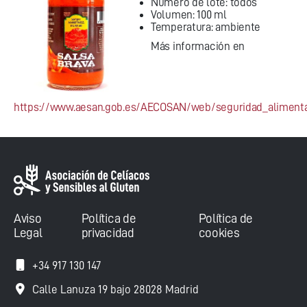
Número de lote: todos
Volumen: 100 ml
Temperatura: ambiente
Más información en
https://www.aesan.gob.es/AECOSAN/web/seguridad_alimentar
Aviso
Política de
Política de
Legal
privacidad
cookies
+34 917 130 147
Calle Lanuza 19 bajo 28028 Madrid