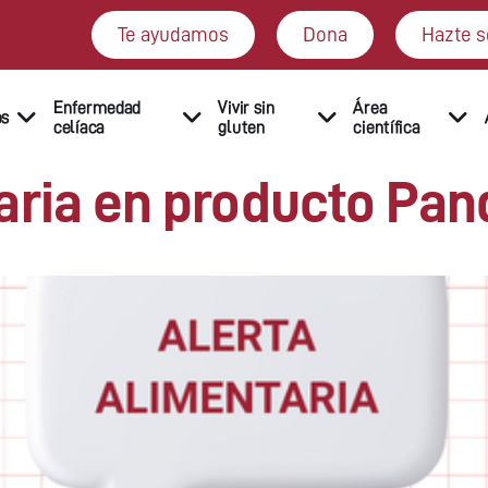
Te ayudamos
Dona
Hazte s
Enfermedad
Vivir sin
Área
os
celíaca
gluten
científica
aria en producto Pan