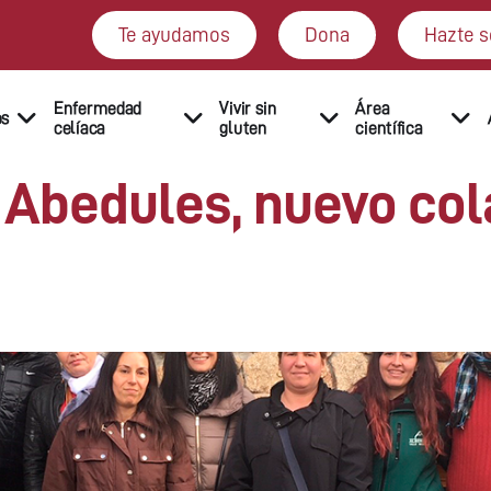
Te ayudamos
Dona
Hazte s
Enfermedad
Vivir sin
Área
os
celíaca
gluten
científica
 Abedules, nuevo col