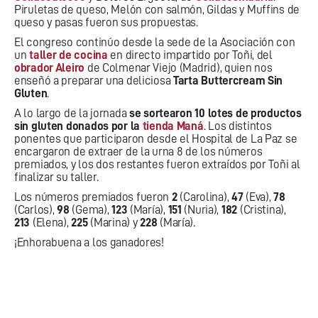
Piruletas de queso, Melón con salmón, Gildas y Muffins de
queso y pasas fueron sus propuestas.
El congreso continúo desde la sede de la Asociación con
un
taller de cocina
en directo impartido por Toñi, del
obrador Aleiro
de Colmenar Viejo (Madrid), quien nos
enseñó a preparar una deliciosa
Tarta Buttercream Sin
Gluten
.
A lo largo de la jornada
se sortearon 10 lotes de productos
sin gluten donados por la
tienda Maná
. Los distintos
ponentes que participaron desde el Hospital de La Paz se
encargaron de extraer de la urna 8 de los números
premiados, y los dos restantes fueron extraídos por Toñi al
finalizar su taller.
Los números premiados fueron
2
(Carolina),
47
(Eva),
78
(Carlos),
98
(Gema),
123
(María),
151
(Nuria),
182
(Cristina),
213
(Elena),
225
(Marina) y
228
(María).
¡Enhorabuena a los ganadores!