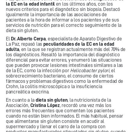
la EC en la edad infantil
en los últimos años, con los
nuevos criterios para el diagnóstico sin biopsia. Destacó
igualmente la importancia de las asociaciones de
pacientes a la hora de informar a los pacientes y de sus
servicios de nutrición para el correcto seguimiento de la
dieta sin gluten.
El
Dr. Alberto Cerpa
, especialista de Aparato Digestivo de
La Paz, repasó las
peculiaridades de la EC en la edad
adulta
, en la que se registran actualmente más del 70% de
los diagnósticos. Resaltó la importancia del diagnóstico
diferencial para evitar errores, y enumeró las situaciones
que pueden provocar lesiones intestinales similares a las
de la EC, como la infección por
Helicobacter pylori
, el
sobrecrecimiento bacteriano, el consumo de ciertos
fármacos y problemas digestivos como la enfermedad de
Crohn, la colitis microscópica o la insuficiencia
pancreática exocrina.
En cuanto a la
dieta sin gluten
, la nutricionista de la
Asociación,
Cristina López
, recordó una vez más los
errores más frecuentes que comenten los pacientes
cuando no están bien informados. El más habitual, pensar
que alimentarse sin gluten consiste en acudir al
supermercado y llenar el carro de la compra con
productos manufacturados etiquetados sin gluten, cuando