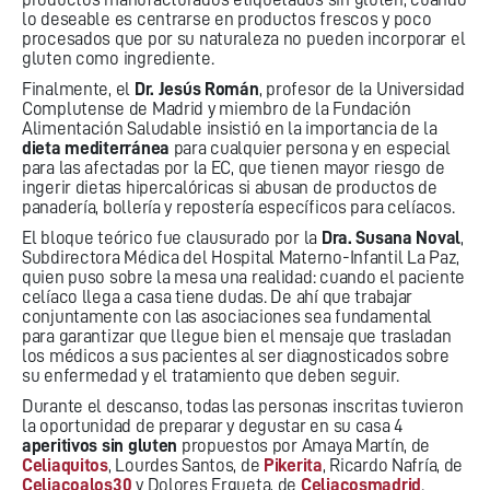
lo deseable es centrarse en productos frescos y poco
procesados que por su naturaleza no pueden incorporar el
gluten como ingrediente.
Finalmente, el
Dr. Jesús Román
, profesor de la Universidad
Complutense de Madrid y miembro de la Fundación
Alimentación Saludable insistió en la importancia de la
dieta mediterránea
para cualquier persona y en especial
para las afectadas por la EC, que tienen mayor riesgo de
ingerir dietas hipercalóricas si abusan de productos de
panadería, bollería y repostería específicos para celíacos.
El bloque teórico fue clausurado por la
Dra. Susana Noval
,
Subdirectora Médica del Hospital Materno-Infantil La Paz,
quien puso sobre la mesa una realidad: cuando el paciente
celíaco llega a casa tiene dudas. De ahí que trabajar
conjuntamente con las asociaciones sea fundamental
para garantizar que llegue bien el mensaje que trasladan
los médicos a sus pacientes al ser diagnosticados sobre
su enfermedad y el tratamiento que deben seguir.
Durante el descanso, todas las personas inscritas tuvieron
la oportunidad de preparar y degustar en su casa 4
aperitivos sin gluten
propuestos por Amaya Martín, de
Celiaquitos
, Lourdes Santos, de
Pikerita
, Ricardo Nafría, de
Celiacoalos30
y Dolores Ergueta, de
Celiacosmadrid
.