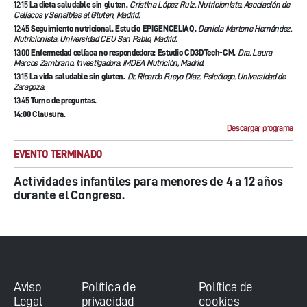
12:15
La dieta saludable sin gluten.
Cristina López Ruiz. Nutricionista. Asociación de
Celíacos y Sensibles al Gluten, Madrid.
12:45
Seguimiento nutricional. Estudio EPIGENCELIAQ.
Daniela Martone Hernández.
Nutricionista. Universidad CEU San Pablo, Madrid.
13:00
Enfermedad celíaca no respondedora: Estudio CD3DTech-CM.
Dra. Laura
Marcos Zambrano. Investigadora. IMDEA Nutrición, Madrid.
13:15
La vida saludable sin gluten.
Dr. Ricardo Fueyo Díaz. Psicólogo. Universidad de
Zaragoza.
13:45
Turno de preguntas.
14:00 Clausura.
Descargar programa
EVENTO TERMINADO
Actividades infantiles para menores de 4 a 12 años
durante el Congreso.
Aviso
Política de
Política de
Legal
privacidad
cookies