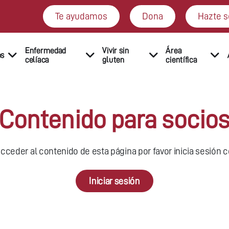
Te ayudamos
Dona
Hazte s
Enfermedad
Vivir sin
Área
os
celíaca
gluten
científica
Contenido para socio
cceder al contenido de esta página por favor inicia sesión 
Iniciar sesión