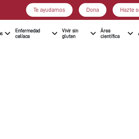
Te ayudamos
Dona
Hazte s
Enfermedad
Vivir sin
Área
os
celíaca
gluten
científica