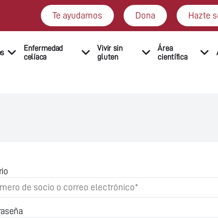
Te ayudamos
Dona
Hazte s
Enfermedad
Vivir sin
Área
os
celíaca
gluten
científica
rio
raseña