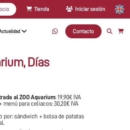
Tienda
Iniciar sesión
ocio
Contacto
Actualidad
rium, Días
ntrada al ZOO Aquarium
: 19,90€ IVA
+ menú para celiacos: 30,20€ IVA
 por: sándwich + bolsa de patatas
l.