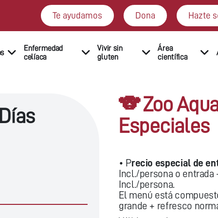
Te ayudamos
Dona
Hazte s
Enfermedad
Vivir sin
Área
os
celíaca
gluten
científica
🐨 Zoo Aqua
 Días
Especiales
• P
recio especial de e
Incl./persona o entrada 
Incl./persona.
El menú está compuesto
grande + refresco norma