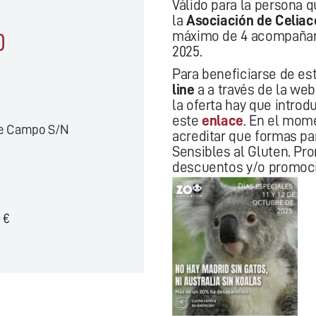
Válido para la persona q
la
Asociación de Celiac
máximo de 4 acompañante
0
2025.
Para beneficiarse de est
line
a a través de la we
la oferta hay que introd
este
enlace
. En el mom
de Campo S/N
acreditar que formas pa
Sensibles al Gluten. Pr
descuentos y/o promocio
 €