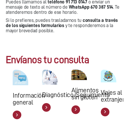
Puedes llamarnos al
teléfono 91 713 0147
o enviar un
mensaje de texto al número de
WhatsApp 670 387 514
. Te
atenderemos dentro de ese horario.
Si lo prefieres, puedes trasladarnos tu
consulta a través
de los siguientes formularios
y te responderemos a la
mayor brevedad posible.
Envíanos tu consulta
Alimentos
Viajes al
Diagnóstico/Seguimiento
Información
sin gluten
extranjero
general